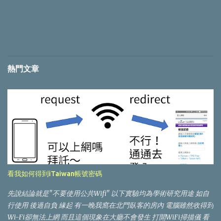
熱門文章
看我如何得到iTaiwan帳號密碼
先說結論就是"不要使用公共Wifi" 以下實驗均為學術研究用途 如自
行使用 後過自負 緣起 有一晚我窩在北門臥客的房內 電腦雖然收得到
Wi-Fi卻無法上網 而且這個現象在大廳不會發生 打開WiFi掃描儀 看