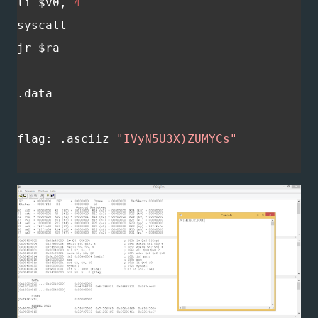
li $v0
,
4
syscall

jr $ra

.
data

flag
:
.
asciiz 
"IVyN5U3X)ZUMYCs"