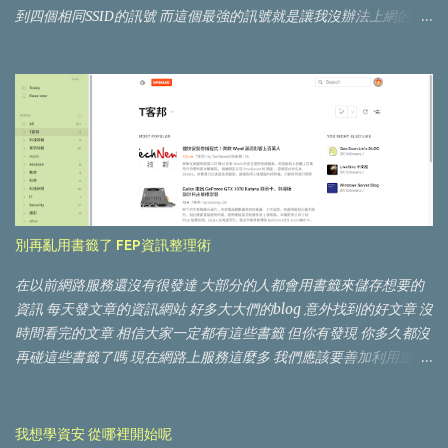
到四個相同SSID的訊號 而這個最強的訊號就是讓我沒辦法上網的原
因 立馬回報這個問題給他們 最後協助他們修復了那台有問題的AP 還
得到了一張免費住宿卷(結果被我放到過期 去年的AIS3 Mentor計畫
要想題目 我就在我腦海把這個東西挖了出來 "相同SSID蓋台DoS攻擊
的防禦" 這是一個連網裝置連線設計的feature 在出現相同SSID的情
況下 裝置會選擇訊號最強的進行連線 不管裝置是否已經連線 想到的
解決方法是記憶MAC 但攻擊者也可以偽造MAC 這個題目就被我擱
置了 看到TDOH conf的徵稿 這個題目又被我挖出來了 把題目的重點
改成釣魚 但Wifi釣魚其實行之有年 究竟能玩出什麼新花樣呢 要釣就
要釣最大條的 "iTaiwan免費無線上網服務熱點數量在全台已逾8700
別再亂用書籤了 FEP資訊整理術
處，註冊人數超過460萬人" 要使用iTaiwan要先註冊帳號密碼 帳號
是使用者手機 密碼是使用者自訂 連上iTaiwan 會跳出登入視窗 這樣
在以前網路服務還沒有很發達 大部分的人都會用書籤來儲存想要的
的機制稱之為 Captive Portal Captive Portal運作的原理大致如下 手
資訊 每天發文章的資訊網站 好多大大們的blog 意外找到的好文章 沒
機連上Wifi會測試網路的可用性 而不同OS有不同的測試路徑
時間看完的文章 相信大家一定都有這些書籤 但你有發現 你多久都沒
Android: http://connectivitycheck.android.com/generate_204
再碰這些書籤了嗎 現在網路上服務這麼多 我們應該要善加利用這些
Apple: http://captive.apple.com/hotspot-detect.html
服務 讓書籤回覆到原有的功能 網站捷徑 Feedly https://feedly.com
Windows: http://www.msftconnecttest.com/connecttest.txt 根據這
你常逛資訊網站有數十個 仰慕大大的Blog也無法統計 你希望能很快
些測試連線的response status 手機就可以知道Captive Portal的存在
知道誰發佈了新文章 但你又不想每天花一堆時間去這些網站 你可以
我想學資安 從哪裡開始呢