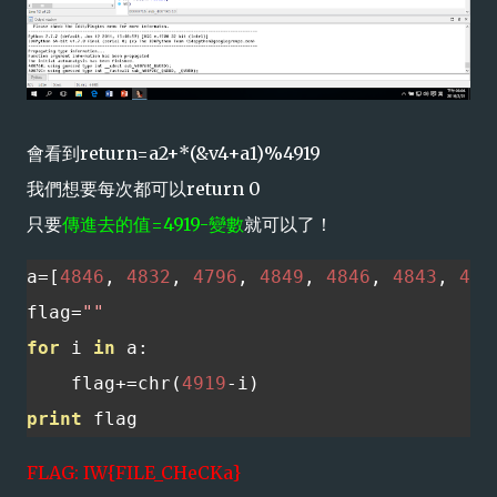
會看到return=a2+*(&v4+a1)%4919
我們想要每次都可以return 0
只要
傳進去的值=4919-變數
就可以了！
a
=[
4846
,
4832
,
4796
,
4849
,
4846
,
4843
,
485
flag
=
""
for
 i 
in
 a
:
    flag
+=
chr
(
4919
-
i
)
print
 flag
FLAG: IW{FILE_CHeCKa}