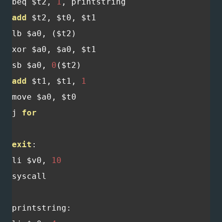
beq $t2
,
1
,
add
 $t2
,
 $t0
,
 $t1

lb $a0
,
(
$t2
)
xor $a0
,
 $a0
,
 $t1

sb $a0
,
0
(
$t2
)
add
 $t1
,
 $t1
,
1
move $a0
,
 $t0

j 
for
exit
:
li $v0
,
10
syscall

printstring
: