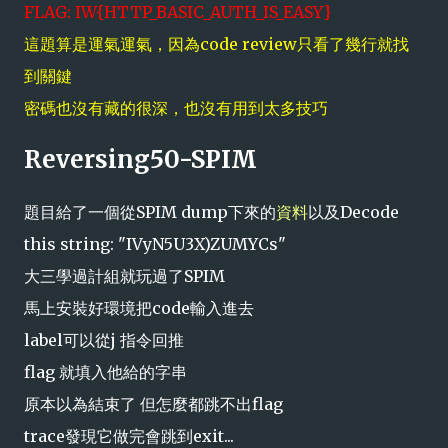
FLAG: IW{HTTP_BASIC_AUTH_IS_EASY}
這題算是運氣運氣，因為code review只看了幾行就找
到關鍵
密碼也沒有藏的很深，也沒有用到太多技巧
Reversing50-SPIM
題目給了一個從SPIM dump下來的
資料
以及Decode
this string: "IVyN5U3X)ZUMYCs"
大三學過計組就玩過了SPIM
馬上安裝好環境把code輸入進去
label可以從j 指令回推
flag 就填入他給的字串
原本以為結束了 但怎麼都跳不出flag
trace發現它做完會跳到exit...