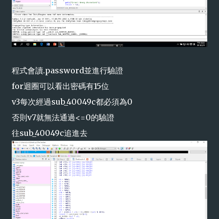
程式會讀.password並進行驗證
for迴圈可以看出密碼有15位
v3每次經過sub_40049c都必須為0
否則v7就無法通過<=0的驗證
往sub_40049c追進去