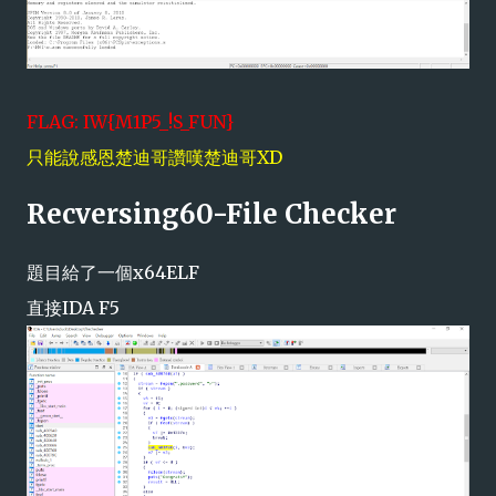
FLAG: IW{M1P5_!S_FUN}
只能說感恩楚迪哥讚嘆楚迪哥XD
Recversing60-File Checker
題目給了一個x64ELF
直接IDA F5