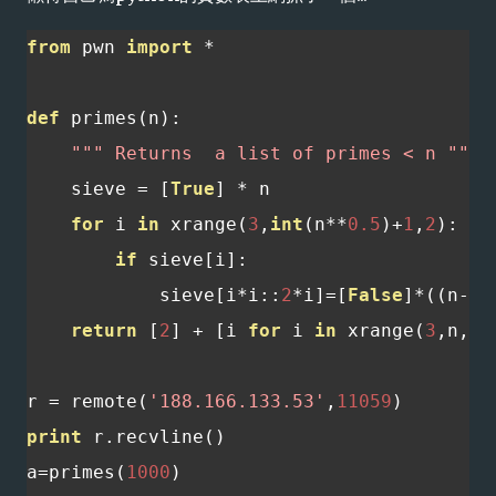
from
 pwn 
import
*
def
 primes
(
n
):
""" Returns  a list of primes < n """
    sieve 
=
[
True
]
*
 n

for
 i 
in
 xrange
(
3
,
int
(
n
**
0.5
)+
1
,
2
):
if
 sieve
[
i
]:
            sieve
[
i
*
i
::
2
*
i
]=[
False
]*((
n
-
i
*
return
[
2
]
+
[
i 
for
 i 
in
 xrange
(
3
,
n
,
2
)
r 
=
 remote
(
'188.166.133.53'
,
11059
)
print
 r
.
recvline
()
a
=
primes
(
1000
)