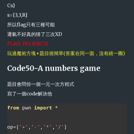
Cs}
s=[3,3,R]
所以flag只有三種可能
運氣不好真的猜了三次XD
FLAG: IW{3DRC3}
玩過魔術方塊+題目很簡單(答案在同一面，沒有繞一圈)
Code50-A numbers game
題目會問你一個一元一次方程式
寫了一個code解決他
from
 pwn 
import
*
op
=[
'+'
,
'-'
,
'*'
,
'/'
]