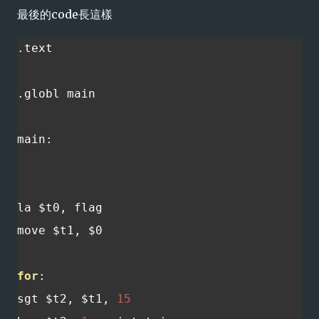
最後的code長這樣
.
text

.
globl main

main
:
la $t0
,
 flag

move $t1
,
 $0

for
:
sgt $t2
,
 $t1
,
15