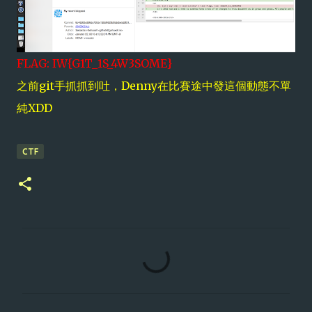
FLAG: IW{G1T_1S_4W3SOME}
之前git手抓抓到吐，Denny在比賽途中發這個動態不單
純XDD
CTF
留
言