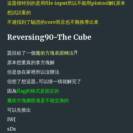
這題很特別的是用file input所以不能用pintool解(原本
想試試看的
不過找到了驗證的core而且也不難推導出來
Reversing90-The Cube
題目給了一個
魔術方塊表跟轉法
?!
原本想要真的拿方塊解
但是放在家裡所以沒辦法
但想了想這題...可以猜一猜就解完了
因為
flag的格式是固定的
魔術方塊腳跟邊是不能交換的
可以先推出
IW{
sDs