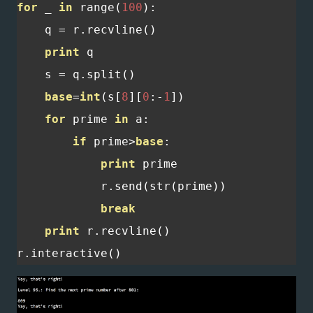
for
 _ 
in
 range
(
100
):
    q 
=
 r
.
recvline
()
print
 q

    s 
=
 q
.
split
()
base
=
int
(
s
[
8
][
0
:-
1
])
for
 prime 
in
 a
:
if
 prime
>
base
:
print
 prime

            r
.
send
(
str
(
prime
))
break
print
 r
.
recvline
()
r
.
interactive
()