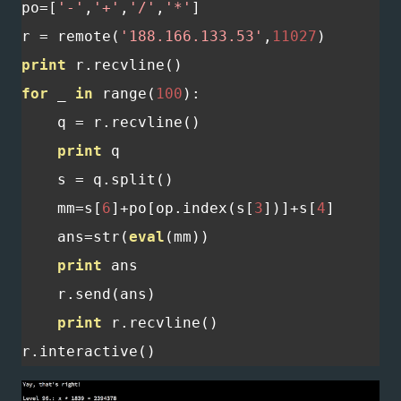
po
=[
'-'
,
'+'
,
'/'
,
'*'
]
r 
=
 remote
(
'188.166.133.53'
,
11027
)
print
 r
.
recvline
()
for
 _ 
in
 range
(
100
):
    q 
=
 r
.
recvline
()
print
 q

    s 
=
 q
.
split
()
    mm
=
s
[
6
]+
po
[
op
.
index
(
s
[
3
])]+
s
[
4
]
    ans
=
str
(
eval
(
mm
))
print
 ans

    r
.
send
(
ans
)
print
 r
.
recvline
()
r
.
interactive
()