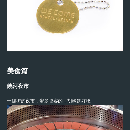
美食篇
饒河夜市
一條街的夜市，蠻多陸客的，胡椒餅好吃