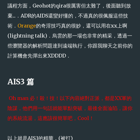
議程方面，Geohot的qira很厲害但太難了，後面聽到放
棄...．ADR的AIDS還蠻好懂的，不過真的很佩服這些技
術．
Orange
的奇淫技巧真的很妙，還可以用在xx上啊
(lightning talk)．烏雲的那一場也非常的精采，透過一
些瀏覽器的解析問題達到遠端執行，你跟我聊天之前你的
計算機會先彈出來XDDDD．
AIS3 篇
Oh man 必！殺！技！以下內容絕對正派，都是XX軍的
陰謀，他們用一句話就能單點突破，最後全面淪陷，讓你
的系統流湯，這應該很簡單吧，Cool！
以上就是AIS3的精華．(被打)