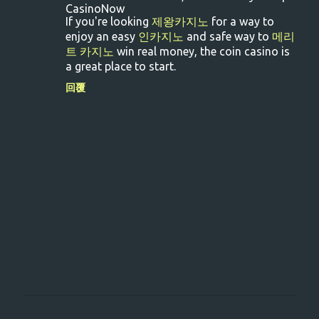
言
CasinoNow
If you're looking
제왕카지노
for a way to
enjoy an easy
인카지노
and safe way to
메리
트 카지노
win real money, the coin casino is
a great place to start.
回覆
張