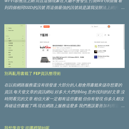
Wi-Fi卻無法上網 而且這個現象在大廳不會發生 打開WiFi掃描儀 看
到四個相同SSID的訊號 而這個最強的訊號就是讓我沒辦法上網的原
因 立馬回報這個問題給他們 最後協助他們修復了那台有問題的AP 還
得到了一張免費住宿卷(結果被我放到過期 去年的AIS3 Mentor計畫
要想題目 我就在我腦海把這個東西挖了出來 "相同SSID蓋台DoS攻擊
的防禦" 這是一個連網裝置連線設計的feature 在出現相同SSID的情
況下 裝置會選擇訊號最強的進行連線 不管裝置是否已經連線 想到的
解決方法是記憶MAC 但攻擊者也可以偽造MAC 這個題目就被我擱
置了 看到TDOH conf的徵稿 這個題目又被我挖出來了 把題目的重點
改成釣魚 但Wifi釣魚其實行之有年 究竟能玩出什麼新花樣呢 要釣就
要釣最大條的 "iTaiwan免費無線上網服務熱點數量在全台已逾8700
別再亂用書籤了 FEP資訊整理術
處，註冊人數超過460萬人" 要使用iTaiwan要先註冊帳號密碼 帳號
是使用者手機 密碼是使用者自訂 連上iTaiwan 會跳出登入視窗 這樣
在以前網路服務還沒有很發達 大部分的人都會用書籤來儲存想要的
的機制稱之為 Captive Portal Captive Portal運作的原理大致如下 手
資訊 每天發文章的資訊網站 好多大大們的blog 意外找到的好文章 沒
機連上Wifi會測試網路的可用性 而不同OS有不同的測試路徑
時間看完的文章 相信大家一定都有這些書籤 但你有發現 你多久都沒
Android: http://connectivitycheck.android.com/generate_204
再碰這些書籤了嗎 現在網路上服務這麼多 我們應該要善加利用這些
Apple: http://captive.apple.com/hotspot-detect.html
服務 讓書籤回覆到原有的功能 網站捷徑 Feedly https://feedly.com
Windows: http://www.msftconnecttest.com/connecttest.txt 根據這
你常逛資訊網站有數十個 仰慕大大的Blog也無法統計 你希望能很快
些測試連線的response status 手機就可以知道Captive Portal的存在
知道誰發佈了新文章 但你又不想每天花一堆時間去這些網站 你可以
我想學資安 從哪裡開始呢