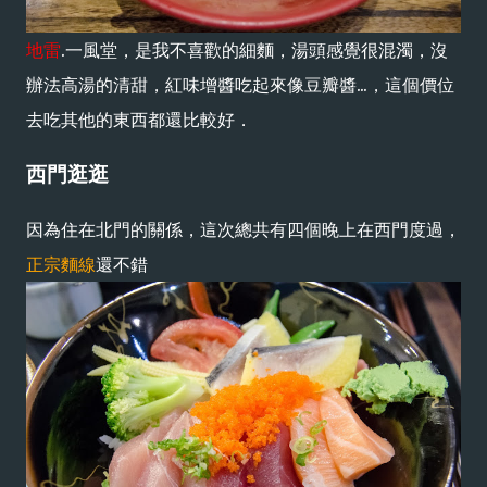
地雷
.一風堂，是我不喜歡的細麵，湯頭感覺很混濁，沒
辦法高湯的清甜，紅味增醬吃起來像豆瓣醬...，這個價位
去吃其他的東西都還比較好．
西門逛逛
因為住在北門的關係，這次總共有四個晚上在西門度過，
正宗麵線
還不錯