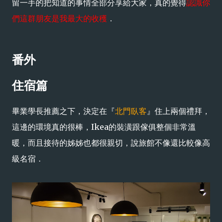
留一手的把知道的事情全部分享給大家，真的覺得
認識你
們這群朋友是我最大的收穫
．
番外
住宿篇
畢業學長推薦之下，決定在『
北門臥客
』住上兩個禮拜，
這邊的環境真的很棒，Ikea的裝潢跟傢俱整個非常溫
暖，而且接待的姊姊也都很親切，說旅館不像還比較像高
級名宿．