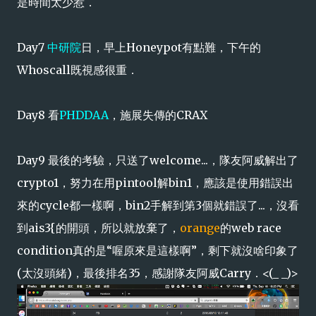
是時間太少惹．
Day7
中研院
日，早上Honeypot有點難，下午的
Whoscall既視感很重．
Day8 看
PHDDAA
，施展失傳的CRAX
Day9 最後的考驗，只送了welcome...，隊友阿威解出了
crypto1，努力在用pintool解bin1，應該是使用錯誤出
來的cycle都一樣啊，bin2手解到第3個就錯誤了...，沒看
到ais3{的開頭，所以就放棄了，
orange
的web race
condition真的是“喔原來是這樣啊”，剩下就沒啥印象了
(太沒頭緒)，最後排名35，感謝隊友阿威Carry．<(_ _)>