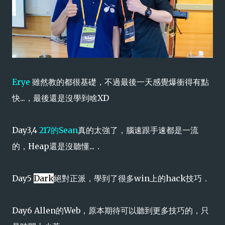
Erye
雖然教的都很基礎，不過最後一天感覺爆衝得有點
快...，最後還是沒學到啥XD
Day3,4
217的Sean
真的太強了，腦速跟手速都是一流
的，Heap還是沒聽懂...．
Day5
Dark
絕對正派，學到了很多win上的hack技巧．
Day6
Allen
的Web，原本期待可以聽到更多技巧的，只