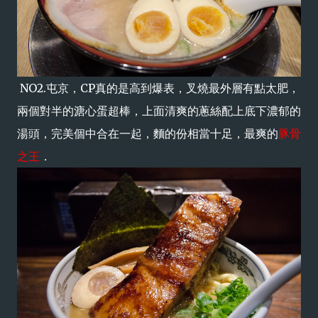
NO2.屯京，CP真的是高到爆表，叉燒最外層有點太肥，
兩個對半的溏心蛋超棒，上面清爽的蔥絲配上底下濃郁的
湯頭，完美個中合在一起，麵的份相當十足，最爽的
豚骨
之王
．