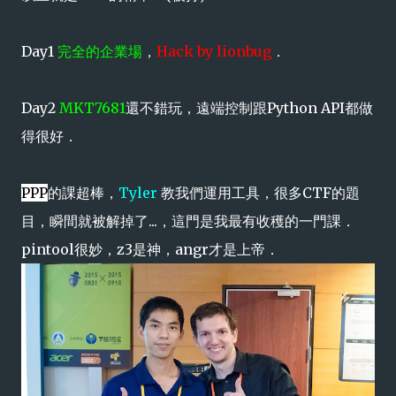
Day1
完全的企業場
，
Hack by lionbug
．
Day2
MKT7681
還不錯玩，遠端控制跟Python API都做
得很好．
PPP
的課超棒，
Tyler
教我們運用工具，很多CTF的題
目，瞬間就被解掉了...，這門是我最有收穫的一門課．
pintool很妙，z3是神，angr才是上帝．